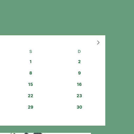
Bouton
de
navigation
S
D
1
2
8
9
15
16
22
23
29
30