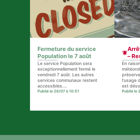
Fermeture du service
Arrê
Population le 7 août
– Re
con
Le service Population sera
En raiso
exceptionnellement fermé le
météorol
de d
vendredi 7 août. Les autres
préserve
services communaux restent
l'usage d
accessibles.
est déso
https://www.tenneville.be/tennev
Publié le 28/07 à 10:51
l'ensembl
Publié le
ille/contenu/administration/servic
communal
es-communaux
Utilisati
du ménag