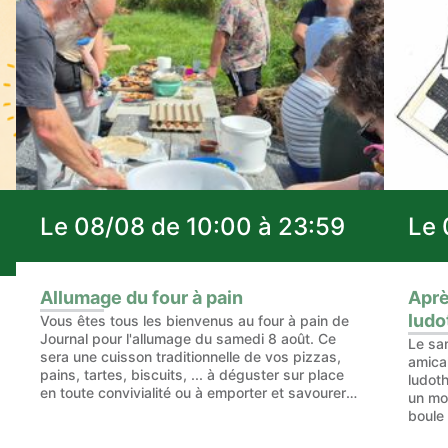
Le 08/08 de 10:00 à 23:59
Le 
Allumage du four à pain
Aprè
ludo
Vous êtes tous les bienvenus au four à pain de
Journal pour l'allumage du samedi 8 août. Ce
Le sa
sera une cuisson traditionnelle de vos pizzas,
amical
pains, tartes, biscuits, ... à déguster sur place
ludot
en toute convivialité ou à emporter et savourer
un mo
chez soi. 10h00 : A
boule
une a