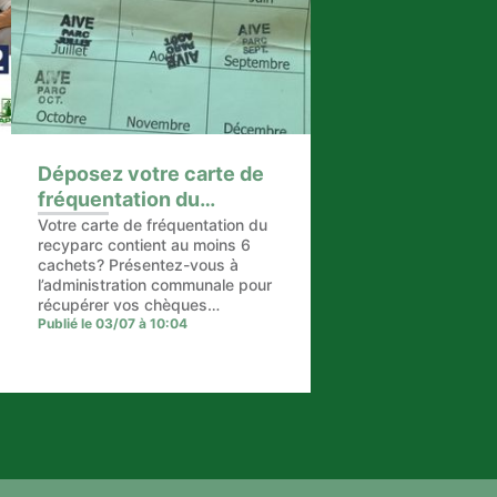
Déposez votre carte de
fréquentation du
recyparc dès à présent
Votre carte de fréquentation du
recyparc contient au moins 6
cachets? Présentez-vous à
l’administration communale pour
récupérer vos chèques
commerces. Attention ! Ne
Publié le 03/07 à 10:04
déposez pas votre carte dans la
boîte aux lettres de
l’administration. Aucune suite ne
po