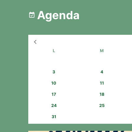
Agenda
Bouton
de
navigation
L
M
3
4
10
11
17
18
24
25
31