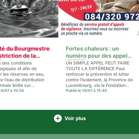
té du Bourgmestre
Fortes chaleurs : un
striction de la
numéro pour des appels
sommation d'eau
de vigilance
n des conditions
UN SIMPLE APPEL PEUT FAIRE
ogiques et afin de
TOUTE LA DIFFÉRENCE Pour
istribution
r les réserves en eau,
renforcer la prévention et lutter
e l'eau de distribution
contre l'isolement, la Province de
rmais limité sur
Luxembourg, via la Fondation
e du territoire
 24/07 à 10:34
d'utilité publique APS et son call
Publié le 10/07 à 15:45
, jusqu'à nouvel ordre.
center, met en place un service
ons autorisées - Besoins
de suivi téléphonique
e : alimentation
spécialement acti
Voir plus